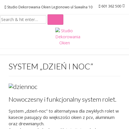
Skip
601 362 500
Studio Dekorowania Okien Legionowo ul Suwalna 10
to
content
SYSTEM „DZIEŃ I NOC”
Nowoczesny i funkcjonalny system rolet.
System „dzień-noc” to alternatywa dla zwykłych rolet w
kasecie
pasujący do większości okien z pcv, aluminium
oraz drewnianych.