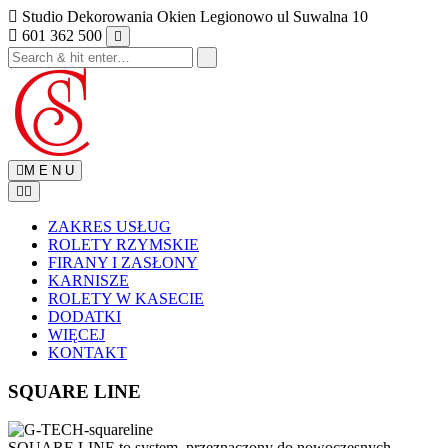
Skip
Studio Dekorowania Okien Legionowo ul Suwalna 10
to
601 362 500
content
M E N U
ZAKRES USŁUG
ROLETY RZYMSKIE
FIRANY I ZASŁONY
KARNISZE
ROLETY W KASECIE
DODATKI
WIĘCEJ
KONTAKT
SQUARE LINE
SQUARE LINE to system, przeznaczony do nowoczesnych