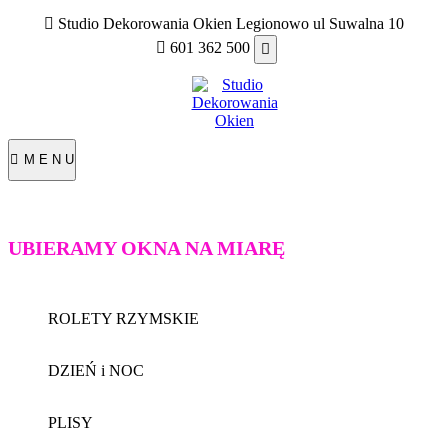
Skip
Studio Dekorowania Okien Legionowo ul Suwalna 10
to
601 362 500
content
M E N U
UBIERAMY OKNA NA MIARĘ
ROLETY RZYMSKIE
DZIEŃ i NOC
PLISY